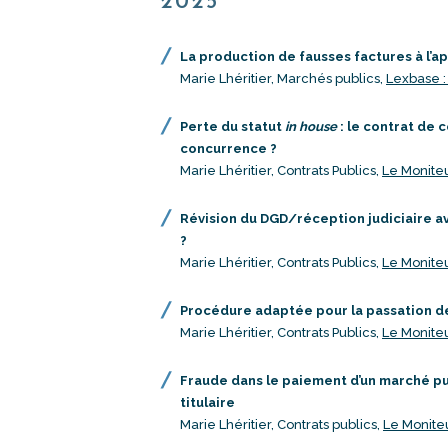
2025
La production de fausses factures à l’ap
Marie Lhéritier, Marchés publics,
Lexbase :
Perte du statut
in house
: le contrat de 
concurrence ?
Marie Lhéritier, Contrats Publics,
Le Moniteu
Révision du DGD/réception judiciaire av
?
Marie Lhéritier, Contrats Publics,
Le Moniteu
Procédure adaptée pour la passation de
Marie Lhéritier, Contrats Publics,
Le Moniteu
Fraude dans le paiement d’un marché publ
titulaire
Marie Lhéritier, Contrats publics,
Le Moniteu