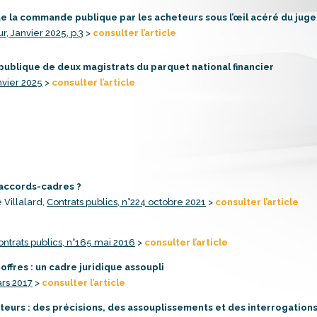
de la commande publique par les acheteurs sous l’œil acéré du juge
r, Janvier 2025, p.3
>
consulter l’article
 publique de deux magistrats du parquet national financier
nvier 2025
>
consulter l’article
 accords-cadres ?
 Villalard,
Contrats publics, n°224 octobre 2021
>
consulter l’article
ontrats publics, n°165 mai 2016
>
consulter l’article
ffres : un cadre juridique assoupli
ars 2017
>
consulter l’article
eurs : des précisions, des assouplissements et des interrogations