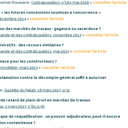
Thomas Roussarie,
Contrats publics, n°165 mai 2016
>
consulter l’article
: « les futures concessions soumises à concurrence »
décembre 2014
>
consulter l’article
tion des marchés de travaux : gageure ou sacerdoce ?
ande et des contrats publics, novembre 2013
>
consulter l’article
stratifs : des recours similaires ?
ande et des contrats publics, mai 2013
>
consulter l’article
nace pour les constructeurs ?
Immobilier, mars 2013
>
consulter l’article
éclamation contre le décompte général suffit à autoriser
ce,
Gazette du Palais, 18 mars 2013, p.32
s de retard de plein droit en marchés de travaux
is, 2 mars 2013, n°61 p.36
sque de requalification : un pouvoir adjudicateur peut-il encore
tion contentieuse ?