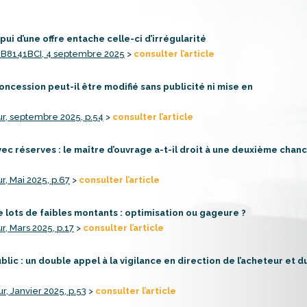
pui d’une offre entache celle-ci d’irrégularité
 B8141BCI, 4 septembre 2025
>
consulter l’article
concession peut-il être modifié sans publicité ni mise en
r, septembre 2025, p.54
>
consulter l’article
ec réserves : le maître d’ouvrage a-t-il droit à une deuxième chan
r, Mai 2025, p.67
>
consulter l’article
 lots de faibles montants : optimisation ou gageure ?
r, Mars 2025, p.17
>
consulter l’article
ic : un double appel à la vigilance en direction de l’acheteur et d
r, Janvier 2025, p.53
>
consulter l’article