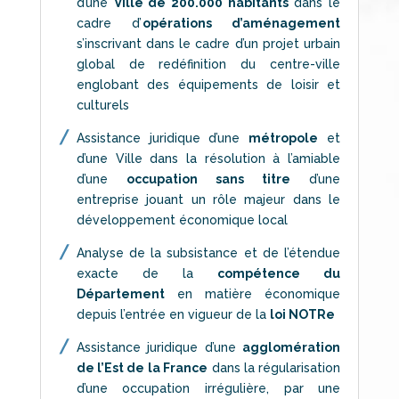
d’une
Ville de 200.000 habitants
dans le
cadre d’
opérations d’aménagement
s’inscrivant dans le cadre d’un projet urbain
global de redéfinition du centre-ville
englobant des équipements de loisir et
culturels
Assistance juridique d’une
métropole
et
d’une Ville dans la résolution à l’amiable
d’une
occupation sans titre
d’une
entreprise jouant un rôle majeur dans le
développement économique local
Analyse de la subsistance et de l’étendue
exacte de la
compétence du
Département
en matière économique
depuis l’entrée en vigueur de la
loi NOTRe
Assistance juridique d’une
agglomération
de l’Est de la France
dans la régularisation
d’une occupation irrégulière, par une